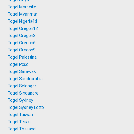
Togel Marseille
Togel Myanmar
Togel Nigeria4d
Togel Oregon12
Togel Oregon3
Togel Oregon6
Togel Oregon9
Togel Palestina
Togel Pcso
Togel Sarawak
Togel Saudi arabia
Togel Selangor
Togel Singapore
Togel Sydney
Togel Sydney Lotto
Togel Taiwan
Togel Texas
Togel Thailand