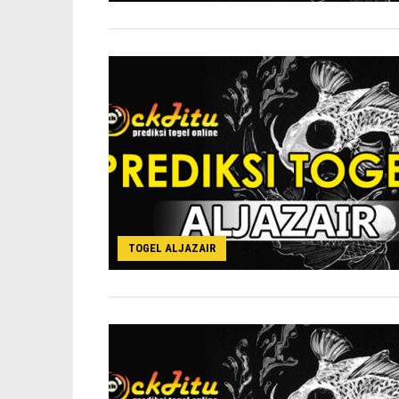
TOGEL ALJAZAIR