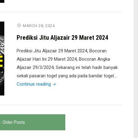
Aljazair
30
Maret
MARCH 28, 2024
2024"
Prediksi Jitu Aljazair 29 Maret 2024
Prediksi Jitu Aljazair 29 Maret 2024, Bocoran
Aljazair Hari Ini 29 Maret 2024, Bocoran Angka
Aljazair 29/3/2024, Sekarang ini telah hadir banyak
sekali pasaran togel yang ada pada bandar togel…
"Prediksi
Continue reading
Jitu
Aljazair
29
Maret
Older Posts
2024"