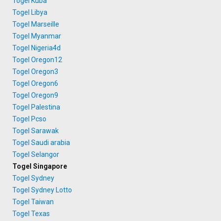
Togel Kuba
Togel Libya
Togel Marseille
Togel Myanmar
Togel Nigeria4d
Togel Oregon12
Togel Oregon3
Togel Oregon6
Togel Oregon9
Togel Palestina
Togel Pcso
Togel Sarawak
Togel Saudi arabia
Togel Selangor
Togel Singapore
Togel Sydney
Togel Sydney Lotto
Togel Taiwan
Togel Texas