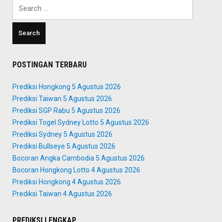
Search
for:
POSTINGAN TERBARU
Prediksi Hongkong 5 Agustus 2026
Prediksi Taiwan 5 Agustus 2026
Prediksi SGP Rabu 5 Agustus 2026
Prediksi Togel Sydney Lotto 5 Agustus 2026
Prediksi Sydney 5 Agustus 2026
Prediksi Bullseye 5 Agustus 2026
Bocoran Angka Cambodia 5 Agustus 2026
Bocoran Hongkong Lotto 4 Agustus 2026
Prediksi Hongkong 4 Agustus 2026
Prediksi Taiwan 4 Agustus 2026
PREDIKSI LENGKAP