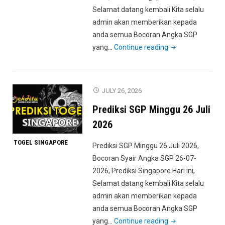
Selamat datang kembali Kita selalu
admin akan memberikan kepada
anda semua Bocoran Angka SGP
"Prediksi
yang…
Continue reading
SGP
Senin
27
JULY 26, 2026
Juli
Prediksi SGP Minggu 26 Juli
2026"
2026
TOGEL SINGAPORE
Prediksi SGP Minggu 26 Juli 2026,
Bocoran Syair Angka SGP 26-07-
2026, Prediksi Singapore Hari ini,
Selamat datang kembali Kita selalu
admin akan memberikan kepada
anda semua Bocoran Angka SGP
"Prediksi
yang…
Continue reading