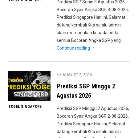
Prediksi SGP Senin 3 Agustus 2026,
Bocoran Syair Angka SGP 3-08-2026,
Prediksi Singapore Hari ini, Selamat
datang kembali Kita selalu admin
akan memberikan kepada anda
semua Bocoran Angka SGP yang…
"Prediksi
Continue reading
SGP
Senin
3
AUGUST 2, 2026
Agustus
Prediksi SGP Minggu 2
2026"
Agustus 2026
TOGEL SINGAPORE
Prediksi SGP Minggu 2 Agustus 2026,
Bocoran Syair Angka SGP 2-08-2026,
Prediksi Singapore Hari ini, Selamat
datang kembali Kita selalu admin