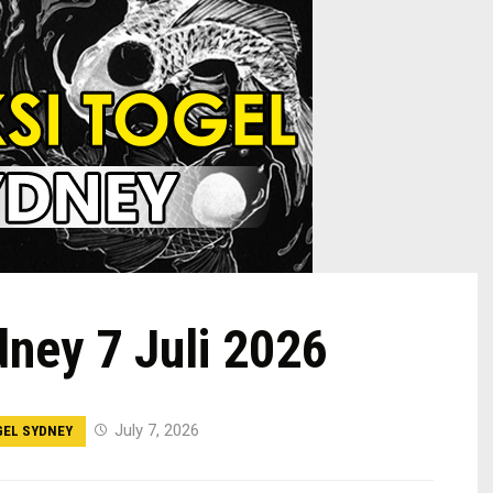
dney 7 Juli 2026
July 7, 2026
GEL SYDNEY