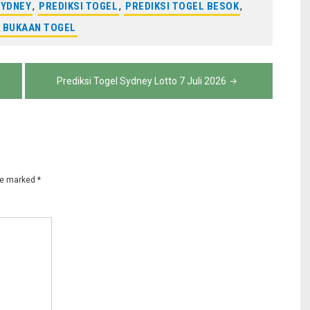
SYDNEY
,
PREDIKSI TOGEL
,
PREDIKSI TOGEL BESOK
,
: BUKAAN TOGEL
Prediksi Togel Sydney Lotto 7 Juli 2026
are marked
*