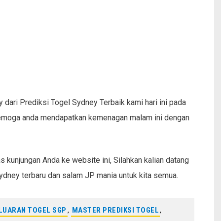
 dari Prediksi Togel Sydney Terbaik kami hari ini pada
, semoga anda mendapatkan kemenagan malam ini dengan
as kunjungan Anda ke website ini, Silahkan kalian datang
ydney terbaru dan salam JP mania untuk kita semua.
LUARAN TOGEL SGP
,
MASTER PREDIKSI TOGEL
,