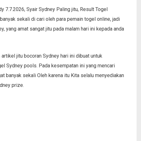
 7.7.2026, Syair Sydney Paling jitu, Result Togel
banyak sekali di cari oleh para pemain togel online, jadi
y, yang amat sangat jitu pada malam hari ini kepada anda
rtikel jitu bocoran Sydney hari ini dibuat untuk
el Sydney pools. Pada kesempatan ini yang mencari
gat banyak sekali Oleh karena itu Kita selalu menyediakan
dney prize.