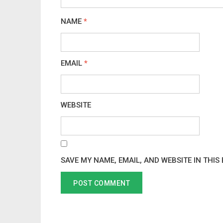
NAME
*
EMAIL
*
WEBSITE
SAVE MY NAME, EMAIL, AND WEBSITE IN THIS