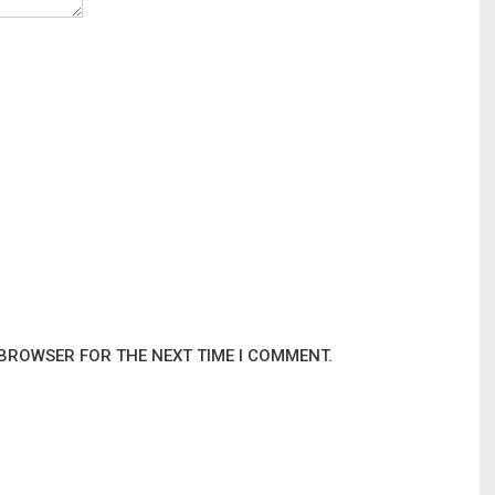
 BROWSER FOR THE NEXT TIME I COMMENT.