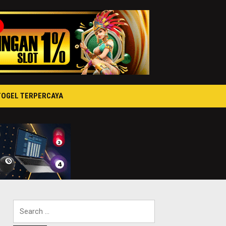
TOGEL TERPERCAYA
Search
for: