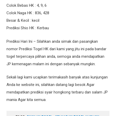
Colok Bebas HK : 4, 9, 6
Colok Naga HK : 836, 428
Besar & Kecil : kecil
Prediksi Shio HK : Kerbau
Prediksi Hari Ini – Silahkan anda simak dan pasangkan
nomor Prediksi Togel HK dari kami yang jitu ini pada bandar
togel terpercaya pilihan anda, semoga anda mendapatkan
JP kemenagan malam ini dengan sebanyak mungkin.
Sekali lagi kami ucapkan terimakasih banyak atas kunjungan
Anda ke website ini, silahkan datang lagi besok Agar
mendapatkan prediksi syair hongkong terbaru dan salam JP
mania Agar kita semua.