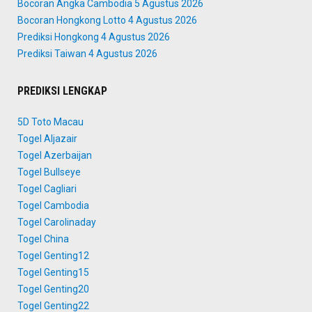
Bocoran Angka Cambodia 5 Agustus 2026
Bocoran Hongkong Lotto 4 Agustus 2026
Prediksi Hongkong 4 Agustus 2026
Prediksi Taiwan 4 Agustus 2026
PREDIKSI LENGKAP
5D Toto Macau
Togel Aljazair
Togel Azerbaijan
Togel Bullseye
Togel Cagliari
Togel Cambodia
Togel Carolinaday
Togel China
Togel Genting12
Togel Genting15
Togel Genting20
Togel Genting22