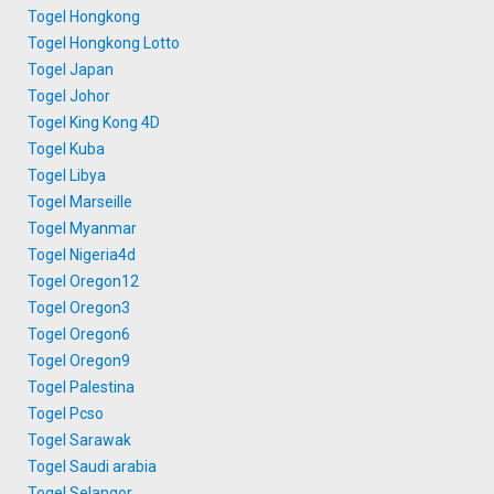
Togel Hongkong
Togel Hongkong Lotto
Togel Japan
Togel Johor
Togel King Kong 4D
Togel Kuba
Togel Libya
Togel Marseille
Togel Myanmar
Togel Nigeria4d
Togel Oregon12
Togel Oregon3
Togel Oregon6
Togel Oregon9
Togel Palestina
Togel Pcso
Togel Sarawak
Togel Saudi arabia
Togel Selangor