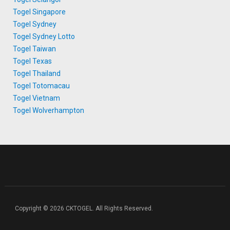
Togel Singapore
Togel Sydney
Togel Sydney Lotto
Togel Taiwan
Togel Texas
Togel Thailand
Togel Totomacau
Togel Vietnam
Togel Wolverhampton
Copyright © 2026 CKTOGEL. All Rights Reserved.