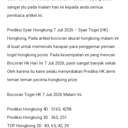
sangat jitu pada malam hari ini kepada anda semua
pembaca artikel ini.
Prediksi Syair Hongkong 7 Juli 2026 – Syair Togel (HK)
Hongkong, Pada artikel bocoran akurat hongkong malam ini
di buat untuk memenuhi harapan para penggemar pemain
togel hongkong pools. Pada kesempatan ini yang mencari
Bocoran Hk Hari Ini 7 Juli 2026, pasti sangat banyak sekali
Oleh karena itu kami selalu menyediakan Prediksi HK demi
teman teman pecinta hongkong prize.
Bocoran Togel HK 7 Juli 2026 Malam Ini
Prediksi Hongkong 4D : 5165, 4298
Prediksi Hongkong 3D : 365, 251
TOP Hongkong 2D : 83, 65, 42, 29